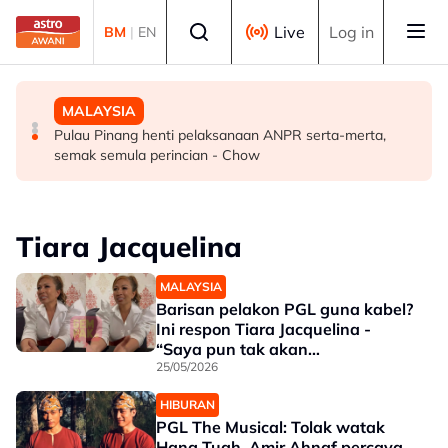
Skip to main content
Select language
Live
Log in
BM
|
EN
DUNIA
SUKAN
MALAYSIA
Syarikat Minyak Nasional Abu Dhabi terkena serangan
Hakim Danish kekal bersama MSi Racing Team musim
Pulau Pinang henti pelaksanaan ANPR serta-merta,
peluru berpandu di Selat Hormuz
depan
semak semula perincian - Chow
Tiara Jacquelina
MALAYSIA
Barisan pelakon PGL guna kabel?
Ini respon Tiara Jacquelina -
“Saya pun tak akan
membuang…”
25/05/2026
HIBURAN
PGL The Musical: Tolak watak
Hang Tuah, Amir Ahnaf percaya