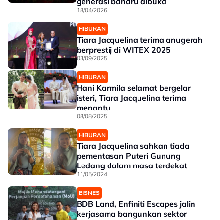
generasi baharu dibuka
18/04/2026
HIBURAN
Tiara Jacquelina terima anugerah
berprestij di WITEX 2025
03/09/2025
HIBURAN
Hani Karmila selamat bergelar
isteri, Tiara Jacquelina terima
menantu
08/08/2025
HIBURAN
Tiara Jacquelina sahkan tiada
pementasan Puteri Gunung
Ledang dalam masa terdekat
11/05/2024
BISNES
BDB Land, Enfiniti Escapes jalin
kerjasama bangunkan sektor