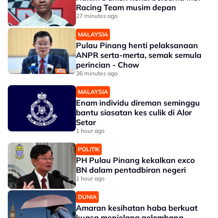
Racing Team musim depan
27 minutes ago
MALAYSIA
Pulau Pinang henti pelaksanaan
ANPR serta-merta, semak semula
perincian - Chow
36 minutes ago
MALAYSIA
Enam individu direman seminggu
bantu siasatan kes culik di Alor
Setar
1 hour ago
POLITIK
PH Pulau Pinang kekalkan exco
BN dalam pentadbiran negeri
1 hour ago
DUNIA
Amaran kesihatan haba berkuat
kuasa menjelang gelombang