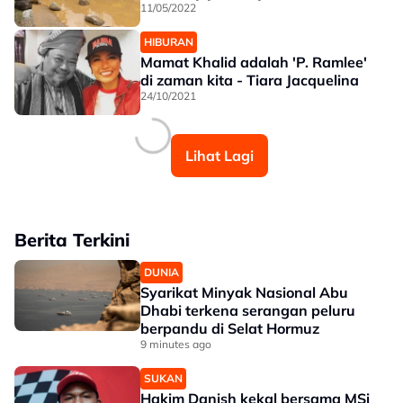
11/05/2022
HIBURAN
Mamat Khalid adalah 'P. Ramlee'
di zaman kita - Tiara Jacquelina
24/10/2021
Lihat Lagi
Berita Terkini
DUNIA
Syarikat Minyak Nasional Abu
Dhabi terkena serangan peluru
berpandu di Selat Hormuz
9 minutes ago
SUKAN
Hakim Danish kekal bersama MSi