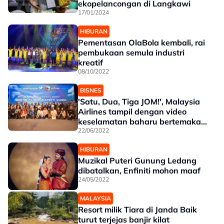
ekopelancongan di Langkawi
17/01/2024
HIBURAN
Pementasan OlaBola kembali, rai
pembukaan semula industri
kreatif
08/10/2022
BISNES
'Satu, Dua, Tiga JOM!', Malaysia
Airlines tampil dengan video
keselamatan baharu bertemakan
muzikal
22/06/2022
HIBURAN
Muzikal Puteri Gunung Ledang
dibatalkan, Enfiniti mohon maaf
24/05/2022
MALAYSIA
Resort milik Tiara di Janda Baik
turut terjejas banjir kilat