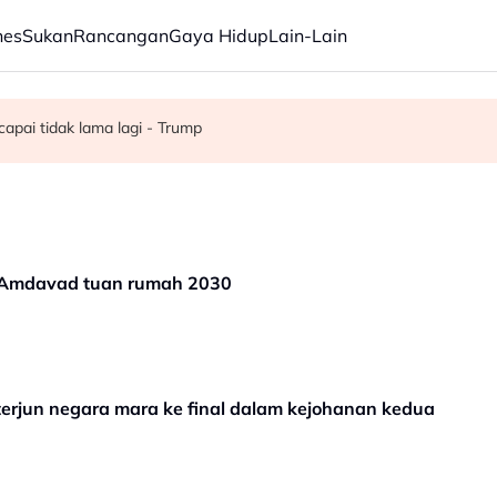
nes
Sukan
Rancangan
Gaya Hidup
Lain-Lain
apai tidak lama lagi - Trump
off Chin meninggal dunia pada usia 91 tahun
 27 Ogos susulan masalah kesihatan
, Amdavad tuan rumah 2030
terjun negara mara ke final dalam kejohanan kedua