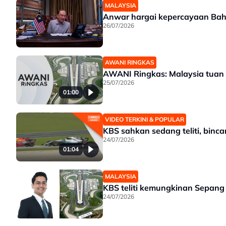
MALAYSIA
Anwar hargai kepercayaan Bahr
26/07/2026
AWANI RINGKAS
AWANI Ringkas: Malaysia tua
25/07/2026
01:00
VIDEO TERKINI & POPULAR
KBS sahkan sedang teliti, binc
24/07/2026
01:04
MALAYSIA
KBS teliti kemungkinan Sepang 
24/07/2026