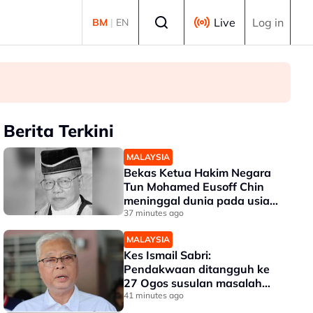
Select language
Live
Log in
BM
|
EN
Berita Terkini
MALAYSIA
Bekas Ketua Hakim Negara
Tun Mohamed Eusoff Chin
meninggal dunia pada usia
91 tahun
37 minutes ago
MALAYSIA
Kes Ismail Sabri:
Pendakwaan ditangguh ke
27 Ogos susulan masalah
kesihatan
41 minutes ago