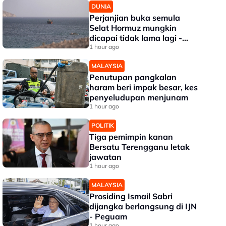
DUNIA
Perjanjian buka semula
Selat Hormuz mungkin
dicapai tidak lama lagi -
Trump
1 hour ago
MALAYSIA
Penutupan pangkalan
haram beri impak besar, kes
penyeludupan menjunam
1 hour ago
POLITIK
Tiga pemimpin kanan
Bersatu Terengganu letak
jawatan
1 hour ago
MALAYSIA
Prosiding Ismail Sabri
dijangka berlangsung di IJN
- Peguam
1 hour ago