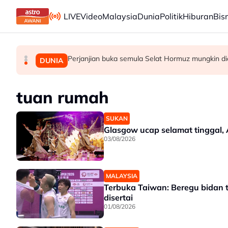
Skip to main content
LIVE
Video
Malaysia
Dunia
Politik
Hiburan
Bis
Perjanjian buka semula Selat Hormuz mungkin dic
Bekas Ketua Hakim Negara Tun Mohamed Eus
Kes Ismail Sabri: Pendakwaan ditangguh ke
MALAYSIA
MALAYSIA
DUNIA
tuan rumah
SUKAN
Glasgow ucap selamat tinggal
03/08/2026
MALAYSIA
Terbuka Taiwan: Beregu bidan 
disertai
01/08/2026