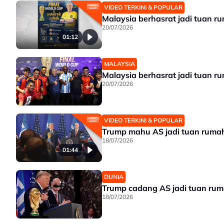
VIDEO TERKINI & POPULAR
Malaysia berhasrat jadi tuan r
20/07/2026
01:12
MALAYSIA
Malaysia berhasrat jadi tuan r
20/07/2026
VIDEO TERKINI & POPULAR
Trump mahu AS jadi tuan rumah 
18/07/2026
01:44
DUNIA
Trump cadang AS jadi tuan ruma
18/07/2026