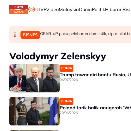
Skip to main content
LIVE
Video
Malaysia
Dunia
Politik
Hiburan
Bis
GEAR-uP pacu pelaburan domestik, cipta nilai b
Budi Madani Diesel perkukuh penguatkuasa
Peruntukan EFT Pahang meningkat kepada R
MALAYSIA
MALAYSIA
BISNES
Volodymyr Zelenskyy
DUNIA
Trump tawar diri bantu Rusia, U
06/07/2026
DUNIA
Poland tarik balik anugerah ‘W
20/06/2026