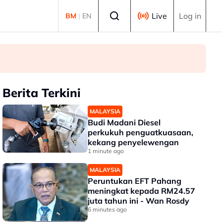
Select language
Live
Log in
BM
|
EN
Berita Terkini
MALAYSIA
Budi Madani Diesel
perkukuh penguatkuasaan,
kekang penyelewengan
1 minute ago
MALAYSIA
Peruntukan EFT Pahang
meningkat kepada RM24.57
juta tahun ini - Wan Rosdy
6 minutes ago