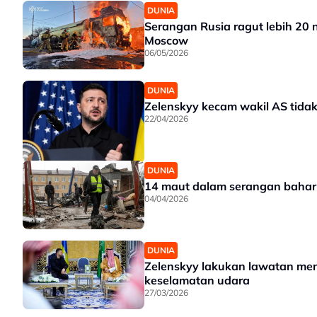
DUNIA
Serangan Rusia ragut lebih 20
Moscow
06/05/2026
DUNIA
Zelenskyy kecam wakil AS tidak
22/04/2026
DUNIA
14 maut dalam serangan baharu
04/04/2026
DUNIA
Zelenskyy lakukan lawatan meng
keselamatan udara
27/03/2026