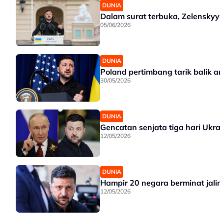
DUNIA
Dalam surat terbuka, Zelensky
05/06/2026
DUNIA
Poland pertimbang tarik balik 
30/05/2026
DUNIA
Gencatan senjata tiga hari Ukr
12/05/2026
DUNIA
Hampir 20 negara berminat jali
12/05/2026