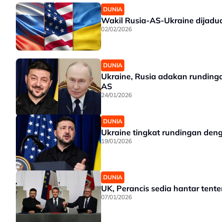
DUNIA
Wakil Rusia-AS-Ukraine dijadua
02/02/2026
DUNIA
Ukraine, Rusia adakan rundin
AS
24/01/2026
DUNIA
Ukraine tingkat rundingan den
19/01/2026
DUNIA
UK, Perancis sedia hantar tente
07/01/2026