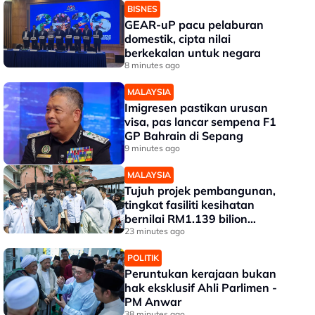
BISNES
GEAR-uP pacu pelaburan
domestik, cipta nilai
berkekalan untuk negara
8 minutes ago
MALAYSIA
Imigresen pastikan urusan
visa, pas lancar sempena F1
GP Bahrain di Sepang
9 minutes ago
MALAYSIA
Tujuh projek pembangunan,
tingkat fasiliti kesihatan
bernilai RM1.139 bilion
dilaksana di HSA
23 minutes ago
POLITIK
Peruntukan kerajaan bukan
hak eksklusif Ahli Parlimen -
PM Anwar
38 minutes ago