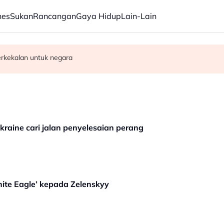
nes
Sukan
Rancangan
Gaya Hidup
Lain-Lain
erkekalan untuk negara
an, kekang penyelewengan
M24.57 juta tahun ini - Wan Rosdy
kraine cari jalan penyelesaian perang
hite Eagle’ kepada Zelenskyy