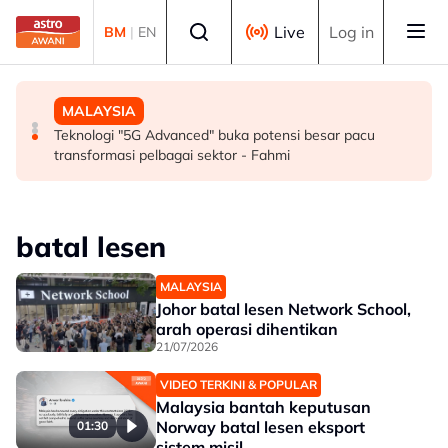
Skip to main content
Select language
Live
Log in
BM
|
EN
SUKAN
MALAYSIA
MALAYSIA
Mohamed Salah sertai Trabzonspor, terima €17 juta
Berita tempatan pilihan sepanjang hari ini
Teknologi "5G Advanced" buka potensi besar pacu
semusim
transformasi pelbagai sektor - Fahmi
batal lesen
MALAYSIA
Johor batal lesen Network School,
arah operasi dihentikan
21/07/2026
VIDEO TERKINI & POPULAR
Malaysia bantah keputusan
Norway batal lesen eksport
01:30
sistem misil