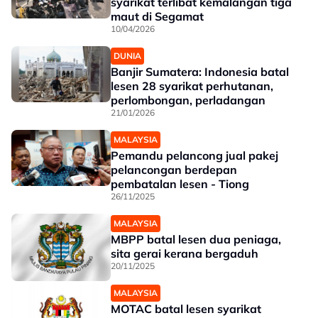
syarikat terlibat kemalangan tiga
maut di Segamat
10/04/2026
DUNIA
Banjir Sumatera: Indonesia batal
lesen 28 syarikat perhutanan,
perlombongan, perladangan
21/01/2026
MALAYSIA
Pemandu pelancong jual pakej
pelancongan berdepan
pembatalan lesen - Tiong
26/11/2025
MALAYSIA
MBPP batal lesen dua peniaga,
sita gerai kerana bergaduh
20/11/2025
MALAYSIA
MOTAC batal lesen syarikat