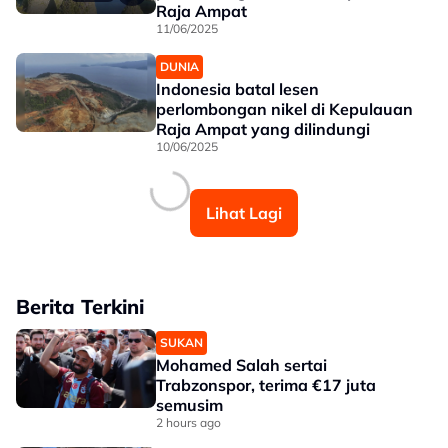
Raja Ampat
11/06/2025
DUNIA
Indonesia batal lesen
perlombongan nikel di Kepulauan
Raja Ampat yang dilindungi
10/06/2025
Lihat Lagi
Berita Terkini
SUKAN
Mohamed Salah sertai
Trabzonspor, terima €17 juta
semusim
2 hours ago