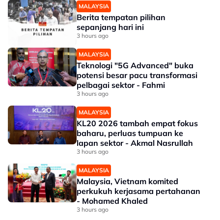
MALAYSIA
Berita tempatan pilihan
sepanjang hari ini
3 hours ago
MALAYSIA
Teknologi "5G Advanced" buka
potensi besar pacu transformasi
pelbagai sektor - Fahmi
3 hours ago
MALAYSIA
KL20 2026 tambah empat fokus
baharu, perluas tumpuan ke
lapan sektor - Akmal Nasrullah
3 hours ago
MALAYSIA
Malaysia, Vietnam komited
perkukuh kerjasama pertahanan
- Mohamed Khaled
3 hours ago