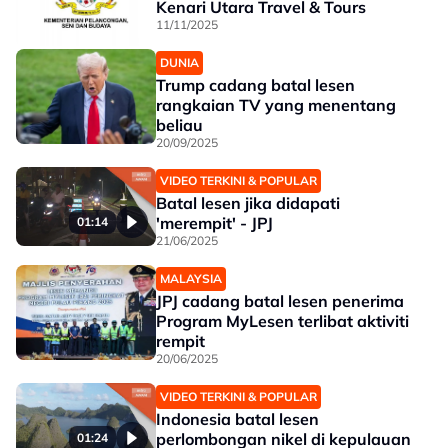
Kenari Utara Travel & Tours
11/11/2025
DUNIA
Trump cadang batal lesen
rangkaian TV yang menentang
beliau
20/09/2025
VIDEO TERKINI & POPULAR
Batal lesen jika didapati
'merempit' - JPJ
01:14
21/06/2025
MALAYSIA
JPJ cadang batal lesen penerima
Program MyLesen terlibat aktiviti
rempit
20/06/2025
VIDEO TERKINI & POPULAR
Indonesia batal lesen
perlombongan nikel di kepulauan
01:24