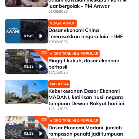
luar bergolak - PM Anwar
01/03/2026
NIAGA AWANI
Dasar ekonomi China
`merosakkan negara lain' - IMF
01:49
19/02/2026
VIDEO TERKINI & POPULAR
Ringgit kukuh, dasar ekonomi
berhasil
01:22
11/11/2025
MALAYSIA
Keberkesanan Dasar Ekonomi
MADANI, ketirisan hasil negara
tumpuan Dewan Rakyat hari ini
11/11/2025
VIDEO TERKINI & POPULAR
Dasar Ekonomi Madani, jumlah
rampasan penalti jadi tumpuan
02:39