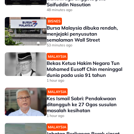
Saifuddin Nasution
48 minutes ago
BISNES
Bursa Malaysia dibuka rendah,
menjejaki penyusutan
semalaman Wall Street
53 minutes ago
MALAYSIA
Bekas Ketua Hakim Negara Tun
Mohamed Eusoff Chin meninggal
dunia pada usia 91 tahun
1 hour ago
MALAYSIA
Kes Ismail Sabri: Pendakwaan
ditangguh ke 27 Ogos susulan
masalah kesihatan
1 hour ago
MALAYSIA
Jabatan Perikanan Perak siasat