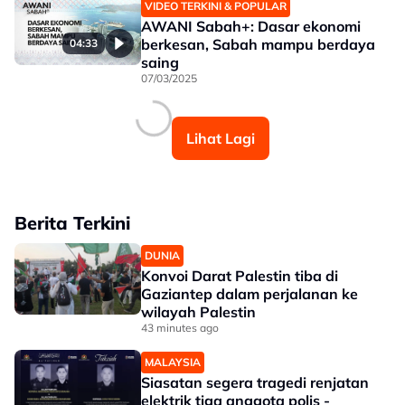
VIDEO TERKINI & POPULAR
AWANI Sabah+: Dasar ekonomi
berkesan, Sabah mampu berdaya
04:33
saing
07/03/2025
Lihat Lagi
Berita Terkini
DUNIA
Konvoi Darat Palestin tiba di
Gaziantep dalam perjalanan ke
wilayah Palestin
43 minutes ago
MALAYSIA
Siasatan segera tragedi renjatan
elektrik tiga anggota polis -