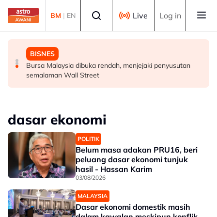
Skip to main content
Select language
Live
Log in
BM
|
EN
DUNIA
MALAYSIA
BISNES
Konvoi Darat Palestin tiba di Gaziantep dalam
Siasatan segera tragedi renjatan elektrik tiga anggota
Bursa Malaysia dibuka rendah, menjejaki penyusutan
perjalanan ke wilayah Palestin
polis - Saifuddin Nasution
semalaman Wall Street
dasar ekonomi
POLITIK
Belum masa adakan PRU16, beri
peluang dasar ekonomi tunjuk
hasil - Hassan Karim
03/08/2026
MALAYSIA
Dasar ekonomi domestik masih
dalam kawalan meskipun konflik