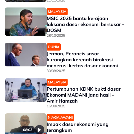
11/11/2025
MALAYSIA
MSIC 2025 bantu kerajaan
laksana dasar ekonomi bersasar -
DOSM
28/10/2025
DUNIA
Jerman, Perancis sasar
kurangkan kerenah birokrasi
menerusi kertas dasar ekonomi
30/08/2025
MALAYSIA
Pertumbuhan KDNK bukti dasar
Ekonomi MADANI jana hasil -
Amir Hamzah
16/08/2025
NIAGA AWANI
Impak dasar ekonomi yang
terangkum
08:03