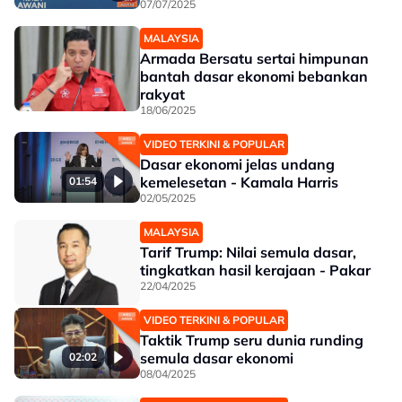
07/07/2025
MALAYSIA
Armada Bersatu sertai himpunan
bantah dasar ekonomi bebankan
rakyat
18/06/2025
VIDEO TERKINI & POPULAR
Dasar ekonomi jelas undang
kemelesetan - Kamala Harris
01:54
02/05/2025
MALAYSIA
Tarif Trump: Nilai semula dasar,
tingkatkan hasil kerajaan - Pakar
22/04/2025
VIDEO TERKINI & POPULAR
Taktik Trump seru dunia runding
semula dasar ekonomi
02:02
08/04/2025