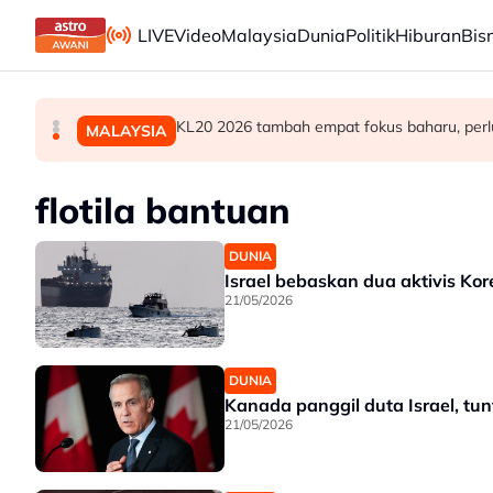
Skip to main content
LIVE
Video
Malaysia
Dunia
Politik
Hiburan
Bis
Berita tempatan pilihan sepanjang hari ini
Teknologi "5G Advanced" buka potensi besar 
KL20 2026 tambah empat fokus baharu, perl
MALAYSIA
MALAYSIA
MALAYSIA
flotila bantuan
DUNIA
Israel bebaskan dua aktivis Ko
21/05/2026
DUNIA
Kanada panggil duta Israel, tunt
21/05/2026