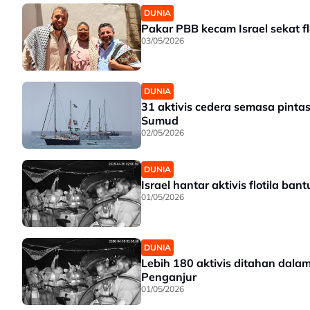
DUNIA
Pakar PBB kecam Israel sekat fl
03/05/2026
DUNIA
31 aktivis cedera semasa pintas
Sumud
02/05/2026
DUNIA
Israel hantar aktivis flotila b
01/05/2026
DUNIA
Lebih 180 aktivis ditahan dalam
Penganjur
01/05/2026