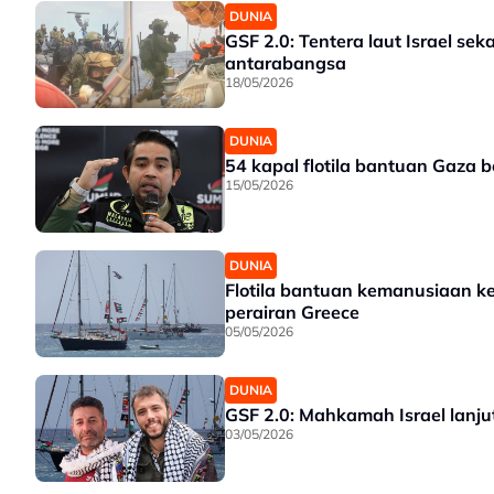
DUNIA
GSF 2.0: Tentera laut Israel se
antarabangsa
18/05/2026
DUNIA
54 kapal flotila bantuan Gaza be
15/05/2026
DUNIA
Flotila bantuan kemanusiaan ke
perairan Greece
05/05/2026
DUNIA
GSF 2.0: Mahkamah Israel lanjut
03/05/2026