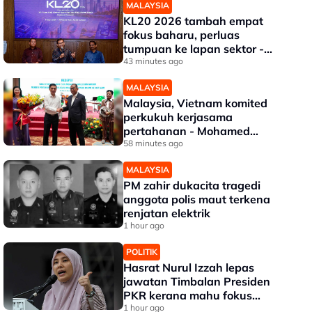
MALAYSIA
KL20 2026 tambah empat
fokus baharu, perluas
tumpuan ke lapan sektor -
Akmal Nasrullah
43 minutes ago
MALAYSIA
Malaysia, Vietnam komited
perkukuh kerjasama
pertahanan - Mohamed
Khaled
58 minutes ago
MALAYSIA
PM zahir dukacita tragedi
anggota polis maut terkena
renjatan elektrik
1 hour ago
POLITIK
Hasrat Nurul Izzah lepas
jawatan Timbalan Presiden
PKR kerana mahu fokus
pengajian lanjutan
1 hour ago