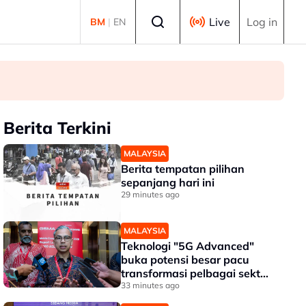
Select language
Live
Log in
BM
|
EN
Berita Terkini
MALAYSIA
Berita tempatan pilihan
sepanjang hari ini
29 minutes ago
MALAYSIA
Teknologi "5G Advanced"
buka potensi besar pacu
transformasi pelbagai sektor
- Fahmi
33 minutes ago