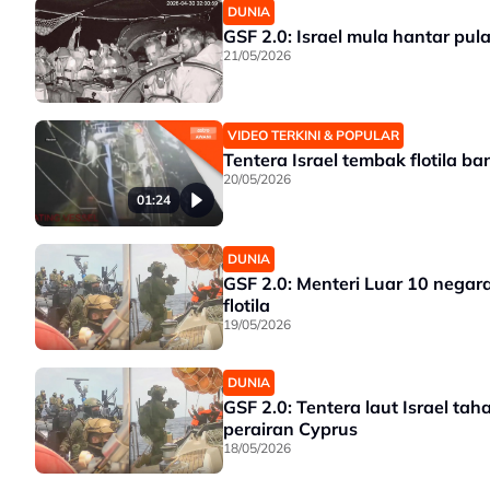
DUNIA
GSF 2.0: Israel mula hantar pula
21/05/2026
VIDEO TERKINI & POPULAR
Tentera Israel tembak flotila b
20/05/2026
01:24
DUNIA
GSF 2.0: Menteri Luar 10 negar
flotila
19/05/2026
DUNIA
GSF 2.0: Tentera laut Israel ta
perairan Cyprus
18/05/2026