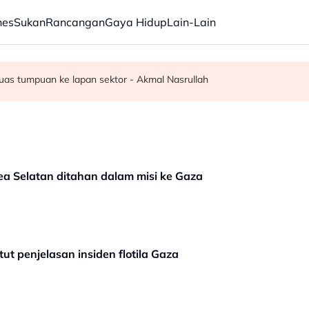
nes
Sukan
Rancangan
Gaya Hidup
Lain-Lain
pacu transformasi pelbagai sektor - Fahmi
uas tumpuan ke lapan sektor - Akmal Nasrullah
rea Selatan ditahan dalam misi ke Gaza
ut penjelasan insiden flotila Gaza