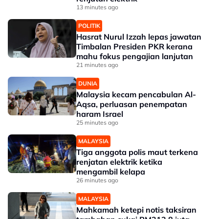
13 minutes ago
POLITIK
Hasrat Nurul Izzah lepas jawatan
Timbalan Presiden PKR kerana
mahu fokus pengajian lanjutan
21 minutes ago
DUNIA
Malaysia kecam pencabulan Al-
Aqsa, perluasan penempatan
haram Israel
25 minutes ago
MALAYSIA
Tiga anggota polis maut terkena
renjatan elektrik ketika
mengambil kelapa
26 minutes ago
MALAYSIA
Mahkamah ketepi notis taksiran