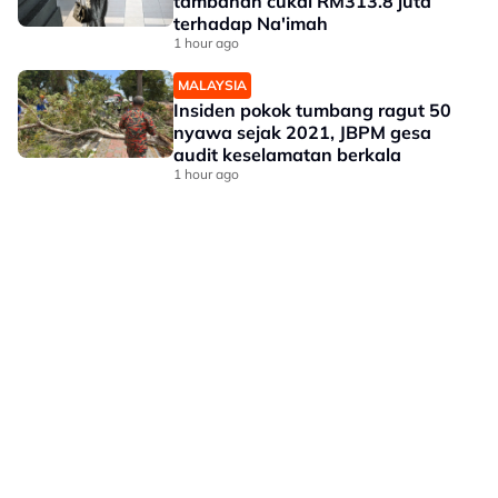
tambahan cukai RM313.8 juta
terhadap Na'imah
1 hour ago
MALAYSIA
Insiden pokok tumbang ragut 50
nyawa sejak 2021, JBPM gesa
audit keselamatan berkala
1 hour ago