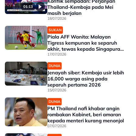
Konflik sempadan: Perjanjian
Thailand-Kemboja pada Mei
01:13
masih berjalan
18/07/2026
SUKAN
Piala AFF Wanita: Malayan
Tigress kempunan ke separuh
akhir, tewas kepada Singapura
3-1
17/07/2026
DUNIA
Jenayah siber: Kemboja usir lebih
16,000 warga asing pada
separuh pertama 2026
15/07/2026
DUNIA
PM Thailand nafi khabar angin
rombakan Kabinet, beri amaran
kepada menteri kurang menonjol
07/07/2026