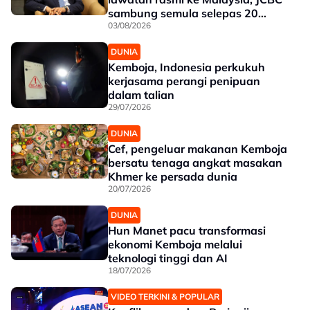
sambung semula selepas 20
tahun
03/08/2026
DUNIA
Kemboja, Indonesia perkukuh
kerjasama perangi penipuan
dalam talian
29/07/2026
DUNIA
Cef, pengeluar makanan Kemboja
bersatu tenaga angkat masakan
Khmer ke persada dunia
20/07/2026
DUNIA
Hun Manet pacu transformasi
ekonomi Kemboja melalui
teknologi tinggi dan AI
18/07/2026
VIDEO TERKINI & POPULAR