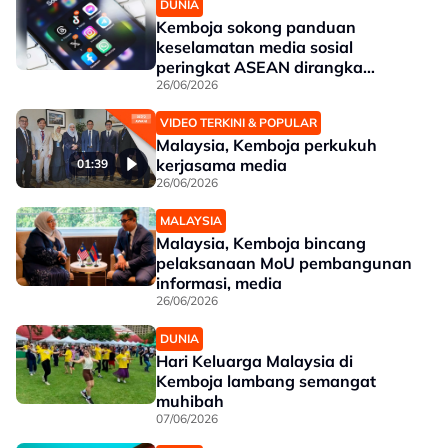
DUNIA
Kemboja sokong panduan
keselamatan media sosial
peringkat ASEAN dirangka
Malaysia
26/06/2026
VIDEO TERKINI & POPULAR
Malaysia, Kemboja perkukuh
kerjasama media
01:39
26/06/2026
MALAYSIA
Malaysia, Kemboja bincang
pelaksanaan MoU pembangunan
informasi, media
26/06/2026
DUNIA
Hari Keluarga Malaysia di
Kemboja lambang semangat
muhibah
07/06/2026