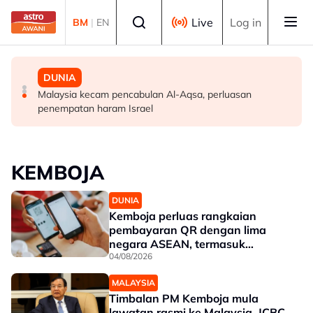
Skip to main content
Select language
Live
Log in
BM
|
EN
MALAYSIA
POLITIK
DUNIA
PM zahir dukacita tragedi anggota polis maut terkena
Hasrat Nurul Izzah lepas jawatan Timbalan Presiden
Malaysia kecam pencabulan Al-Aqsa, perluasan
renjatan elektrik
PKR kerana mahu fokus pengajian lanjutan
penempatan haram Israel
KEMBOJA
DUNIA
Kemboja perluas rangkaian
pembayaran QR dengan lima
negara ASEAN, termasuk
Malaysia
04/08/2026
MALAYSIA
Timbalan PM Kemboja mula
lawatan rasmi ke Malaysia, JCBC