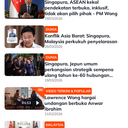
Singapura, ASEAN kekal
pendekatan terbuka, inklusif,
tidak akan pilih pihak - PM Wong
29/03/2026
DUNIA
Konflik Asia Barat: Singapura,
Malaysia perkukuh penyelarasan
26/03/2026
DUNIA
Singapura, Jepun umum
perkongsian strategik sempena
ulang tahun ke-60 hubungan
diplomatik
19/03/2026
VIDEO TERKINI & POPULAR
Lawrence Wong hargai
undangan berbuka Anwar
01:13
Ibrahim
21/02/2026
MALAYSIA