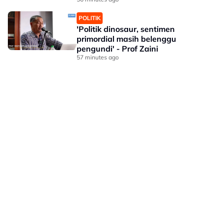
Perkeso
POLITIK
'Politik dinosaur, sentimen
primordial masih belenggu
pengundi' - Prof Zaini
57 minutes ago