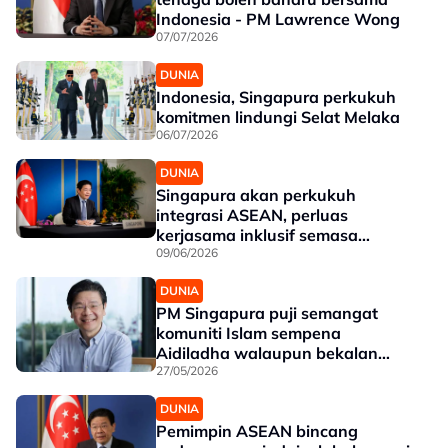
Indonesia - PM Lawrence Wong
07/07/2026
DUNIA
Indonesia, Singapura perkukuh
komitmen lindungi Selat Melaka
06/07/2026
DUNIA
Singapura akan perkukuh
integrasi ASEAN, perluas
kerjasama inklusif semasa
kepengerusian 2027 - PM
09/06/2026
Lawrence Wong
DUNIA
PM Singapura puji semangat
komuniti Islam sempena
Aidiladha walaupun bekalan
terjejas
27/05/2026
DUNIA
Pemimpin ASEAN bincang