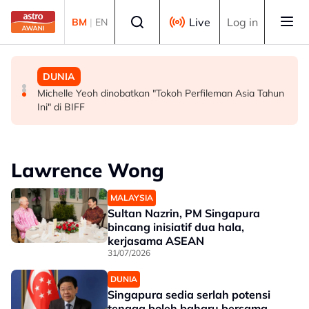
Skip to main content
Select language
Live
Log in
BM
|
EN
MALAYSIA
MALAYSIA
DUNIA
Persepsi negatif terhadap Bukit Malut tidak berasaskan
Insiden rempuhan Jalan Ampang: Pendakwaan bantah
Michelle Yeoh dinobatkan "Tokoh Perfileman Asia Tahun
fakta - Ahli Akademik
permohonan batal pertuduhan bunuh
Ini" di BIFF
Lawrence Wong
MALAYSIA
Sultan Nazrin, PM Singapura
bincang inisiatif dua hala,
kerjasama ASEAN
31/07/2026
DUNIA
Singapura sedia serlah potensi
tenaga boleh baharu bersama