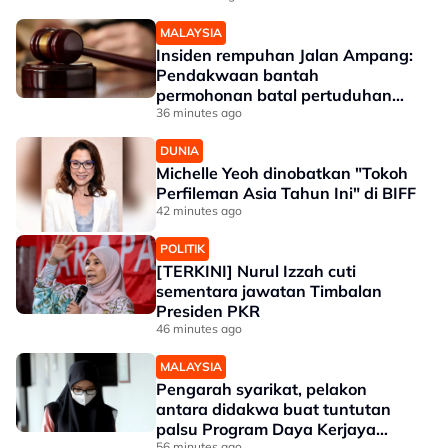
MALAYSIA
Insiden rempuhan Jalan Ampang:
Pendakwaan bantah
permohonan batal pertuduhan
bunuh
36 minutes ago
DUNIA
Michelle Yeoh dinobatkan "Tokoh
Perfileman Asia Tahun Ini" di BIFF
42 minutes ago
POLITIK
[TERKINI] Nurul Izzah cuti
sementara jawatan Timbalan
Presiden PKR
46 minutes ago
MALAYSIA
Pengarah syarikat, pelakon
antara didakwa buat tuntutan
palsu Program Daya Kerjaya
56 minutes ago