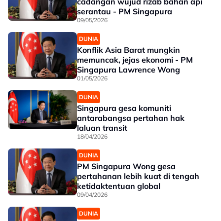
cadangan wujud rizab bahan api
serantau - PM Singapura
09/05/2026
DUNIA
Konflik Asia Barat mungkin
memuncak, jejas ekonomi - PM
Singapura Lawrence Wong
01/05/2026
DUNIA
Singapura gesa komuniti
antarabangsa pertahan hak
laluan transit
18/04/2026
DUNIA
PM Singapura Wong gesa
pertahanan lebih kuat di tengah
ketidaktentuan global
09/04/2026
DUNIA