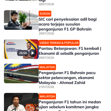
30/07/2026
SUKAN
SIC cari penyelesaian adil bagi
acara terjejas susulan
penganjuran F1 GP Bahrain
29/07/2026
VIDEO TERKINI & POPULAR
Pantau Belanjawan: F1 kembali |
Ekonomi di sebalik penganjuran
26:55
29/07/2026
MALAYSIA
Penganjuran F1 Bahrain pacu
sektor pelancongan, ekonomi
Malaysia - Ahmad Zahid
27/07/2026
MALAYSIA
Penganjuran F1 tahun ini medan
ujian sebelum komitmen jangka