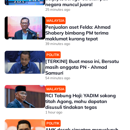
negara muncul juara!
25 minutes ago
MALAYSIA
Penjualan aset Felda: Ahmad
Shabery bimbang PM terima
maklumat kurang tepat
39 minutes ago
POLITIK
[TERKINI] Buat masa ini, Bersatu
masih anggota PN - Ahmad
Samsuri
54 minutes ago
MALAYSIA
RCI Tabung Haji: YADIM sokong
titah Agong, mahu dapatan
disusuli tindakan tegas
1 hour ago
POLITIK
AMK desak siasatan menyeluruh