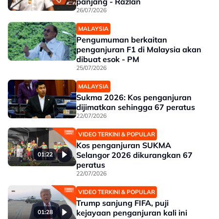
panjang - Razlan
26/07/2026
MALAYSIA
Pengumuman berkaitan
penganjuran F1 di Malaysia akan
dibuat esok - PM
25/07/2026
MALAYSIA
Sukma 2026: Kos penganjuran
dijimatkan sehingga 67 peratus
22/07/2026
VIDEO TERKINI & POPULAR
Kos penganjuran SUKMA
Selangor 2026 dikurangkan 67
01:22
peratus
22/07/2026
VIDEO TERKINI & POPULAR
Trump sanjung FIFA, puji
kejayaan penganjuran kali ini
01:28