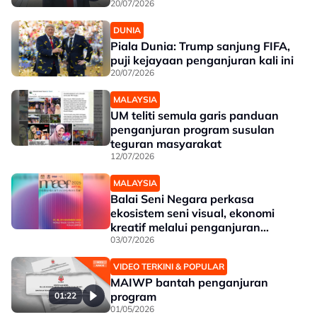
20/07/2026
DUNIA
Piala Dunia: Trump sanjung FIFA,
puji kejayaan penganjuran kali ini
20/07/2026
MALAYSIA
UM teliti semula garis panduan
penganjuran program susulan
teguran masyarakat
12/07/2026
MALAYSIA
Balai Seni Negara perkasa
ekosistem seni visual, ekonomi
kreatif melalui penganjuran
MAEF 2026
03/07/2026
VIDEO TERKINI & POPULAR
MAIWP bantah penganjuran
program
01:22
01/05/2026