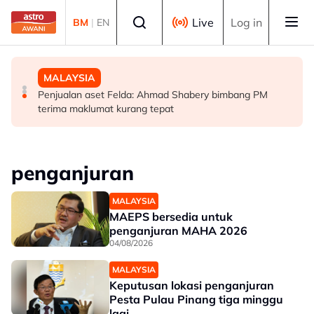
Skip to main content
Select language
Live
Log in
BM
|
EN
MALAYSIA
SUKAN
MALAYSIA
PM beri komitmen persempadanan DUN Sarawak, minta
Final Masters Korea: Eksperimen berjaya, beregu
Penjualan aset Felda: Ahmad Shabery bimbang PM
laporan SPR - Fahmi
'scratch pair' negara muncul juara!
terima maklumat kurang tepat
penganjuran
MALAYSIA
MAEPS bersedia untuk
penganjuran MAHA 2026
04/08/2026
MALAYSIA
Keputusan lokasi penganjuran
Pesta Pulau Pinang tiga minggu
lagi