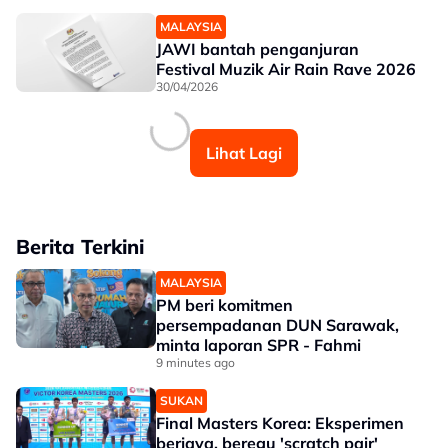
MALAYSIA
JAWI bantah penganjuran
Festival Muzik Air Rain Rave 2026
30/04/2026
Lihat Lagi
Berita Terkini
MALAYSIA
PM beri komitmen
persempadanan DUN Sarawak,
minta laporan SPR - Fahmi
9 minutes ago
SUKAN
Final Masters Korea: Eksperimen
berjaya, beregu 'scratch pair'