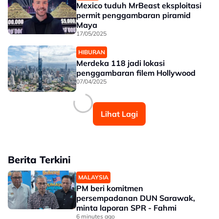
Mexico tuduh MrBeast eksploitasi
permit penggambaran piramid
Maya
17/05/2025
HIBURAN
Merdeka 118 jadi lokasi
penggambaran filem Hollywood
07/04/2025
Lihat Lagi
Berita Terkini
MALAYSIA
PM beri komitmen
persempadanan DUN Sarawak,
minta laporan SPR - Fahmi
6 minutes ago