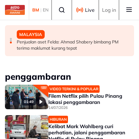
Skip to main content
Select language
Live
Log in
BM
|
EN
MALAYSIA
SUKAN
MALAYSIA
PM beri komitmen persempadanan DUN Sarawak, minta
Final Masters Korea: Eksperimen berjaya, beregu
Penjualan aset Felda: Ahmad Shabery bimbang PM
laporan SPR - Fahmi
'scratch pair' negara muncul juara!
terima maklumat kurang tepat
penggambaran
VIDEO TERKINI & POPULAR
Filem Netflix pilih Pulau Pinang
lokasi penggambaran
01:49
14/07/2026
HIBURAN
Kelibat Mark Wahlberg curi
perhatian, jalani penggambaran
Netflix di Pulau Pinang