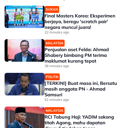
SUKAN
Final Masters Korea: Eksperimen
berjaya, beregu 'scratch pair'
negara muncul juara!
22 minutes ago
MALAYSIA
Penjualan aset Felda: Ahmad
Shabery bimbang PM terima
maklumat kurang tepat
36 minutes ago
POLITIK
[TERKINI] Buat masa ini, Bersatu
masih anggota PN - Ahmad
Samsuri
51 minutes ago
MALAYSIA
RCI Tabung Haji: YADIM sokong
titah Agong, mahu dapatan