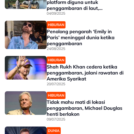
platform diguna untuk
penggambaran di laut,
'influencer' dibebaskan
04/09/2025
HIBURAN
Penolong pengarah ‘Emily in
Paris’ meninggal dunia ketika
penggambaran
24/08/2025
HIBURAN
Shah Rukh Khan cedera ketika
penggambaran, jalani rawatan di
Amerika Syarikat
20/07/2025
HIBURAN
Tidak mahu mati di lokasi
penggambaran, Michael Douglas
henti berlakon
09/07/2025
DUNIA