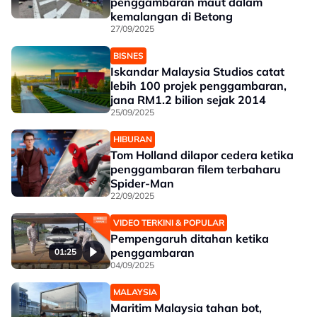
penggambaran maut dalam
kemalangan di Betong
27/09/2025
BISNES
Iskandar Malaysia Studios catat
lebih 100 projek penggambaran,
jana RM1.2 bilion sejak 2014
25/09/2025
HIBURAN
Tom Holland dilapor cedera ketika
penggambaran filem terbaharu
Spider-Man
22/09/2025
VIDEO TERKINI & POPULAR
Pempengaruh ditahan ketika
penggambaran
01:25
04/09/2025
MALAYSIA
Maritim Malaysia tahan bot,