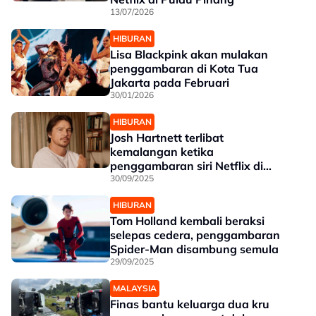
13/07/2026
HIBURAN
Lisa Blackpink akan mulakan
penggambaran di Kota Tua
Jakarta pada Februari
30/01/2026
HIBURAN
Josh Hartnett terlibat
kemalangan ketika
penggambaran siri Netflix di
Kanada
30/09/2025
HIBURAN
Tom Holland kembali beraksi
selepas cedera, penggambaran
Spider-Man disambung semula
29/09/2025
MALAYSIA
Finas bantu keluarga dua kru