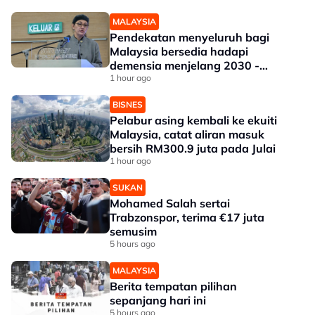
MALAYSIA
Pendekatan menyeluruh bagi
Malaysia bersedia hadapi
demensia menjelang 2030 -
Hanifah
1 hour ago
BISNES
Pelabur asing kembali ke ekuiti
Malaysia, catat aliran masuk
bersih RM300.9 juta pada Julai
1 hour ago
SUKAN
Mohamed Salah sertai
Trabzonspor, terima €17 juta
semusim
5 hours ago
MALAYSIA
Berita tempatan pilihan
sepanjang hari ini
5 hours ago