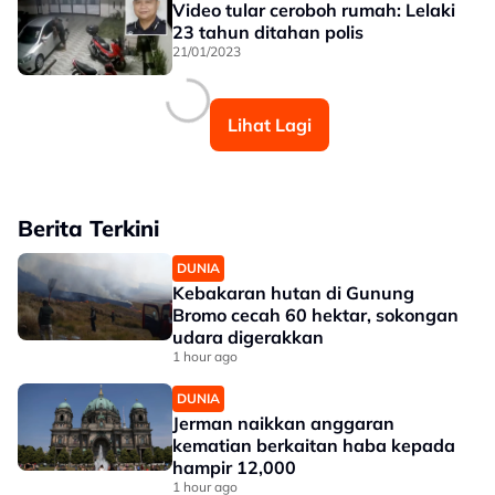
Video tular ceroboh rumah: Lelaki
23 tahun ditahan polis
21/01/2023
Lihat Lagi
Berita Terkini
DUNIA
Kebakaran hutan di Gunung
Bromo cecah 60 hektar, sokongan
udara digerakkan
1 hour ago
DUNIA
Jerman naikkan anggaran
kematian berkaitan haba kepada
hampir 12,000
1 hour ago