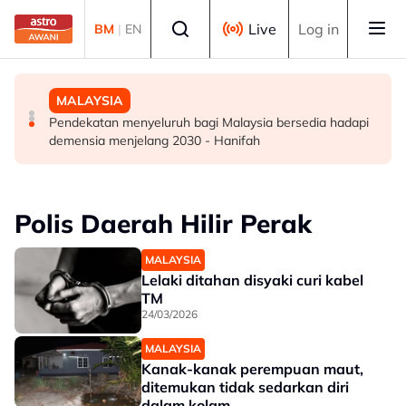
Skip to main content
Select language
Live
Log in
BM
|
EN
DUNIA
DUNIA
MALAYSIA
Kebakaran hutan di Gunung Bromo cecah 60 hektar,
Jerman naikkan anggaran kematian berkaitan haba
Pendekatan menyeluruh bagi Malaysia bersedia hadapi
sokongan udara digerakkan
kepada hampir 12,000
demensia menjelang 2030 - Hanifah
Polis Daerah Hilir Perak
MALAYSIA
Lelaki ditahan disyaki curi kabel
TM
24/03/2026
MALAYSIA
Kanak-kanak perempuan maut,
ditemukan tidak sedarkan diri
dalam kolam