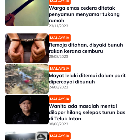
MALAYSIA
Warga emas cedera ditetak
penyamun menyamar tukang
rumah
23/11/2023
MALAYSIA
Remaja ditahan, disyaki bunuh
rakan kerana cemburu
28/08/2023
MALAYSIA
Mayat lelaki ditemui dalam parit
dipercayai dibunuh
24/08/2023
MALAYSIA
Wanita ada masalah mental
dilapor hilang selepas turun bas
di Teluk Intan
08/08/2023
MALAYSIA