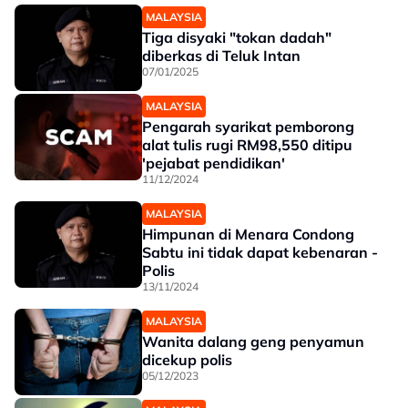
MALAYSIA
Tiga disyaki "tokan dadah"
diberkas di Teluk Intan
07/01/2025
MALAYSIA
Pengarah syarikat pemborong
alat tulis rugi RM98,550 ditipu
'pejabat pendidikan'
11/12/2024
MALAYSIA
Himpunan di Menara Condong
Sabtu ini tidak dapat kebenaran -
Polis
13/11/2024
MALAYSIA
Wanita dalang geng penyamun
dicekup polis
05/12/2023