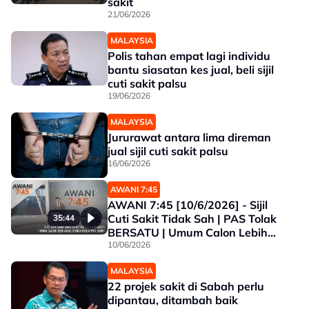
sakit
21/06/2026
MALAYSIA
Polis tahan empat lagi individu
bantu siasatan kes jual, beli sijil
cuti sakit palsu
19/06/2026
MALAYSIA
Jururawat antara lima direman
jual sijil cuti sakit palsu
16/06/2026
AWANI 7:45
AWANI 7:45 [10/6/2026] - Sijil
Cuti Sakit Tidak Sah | PAS Tolak
35:44
BERSATU | Umum Calon Lebih
Awal | Gerak Kerja PRN Johor
10/06/2026
MALAYSIA
22 projek sakit di Sabah perlu
dipantau, ditambah baik