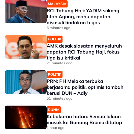
MALAYSIA
RCI Tabung Haji: YADIM sokong
titah Agong, mahu dapatan
disusuli tindakan tegas
6 minutes ago
POLITIK
AMK desak siasatan menyeluruh
dapatan RCI Tabung Haji, fokus
tiga isu kritikal
21 minutes ago
POLITIK
PRN: PH Melaka terbuka
kerjasama politik, optimis tambah
kerusi DUN – Adly
51 minutes ago
DUNIA
Kebakaran hutan: Semua laluan
masuk ke Gunung Bromo ditutup
1 hour ago