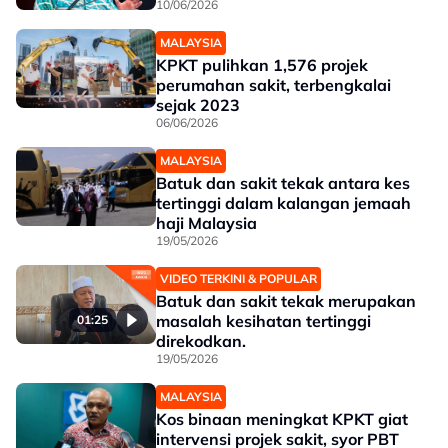
10/06/2026
MALAYSIA
KPKT pulihkan 1,576 projek
perumahan sakit, terbengkalai
sejak 2023
06/06/2026
MALAYSIA
Batuk dan sakit tekak antara kes
tertinggi dalam kalangan jemaah
haji Malaysia
19/05/2026
VIDEO TERKINI & POPULAR
Batuk dan sakit tekak merupakan
masalah kesihatan tertinggi
01:25
direkodkan.
19/05/2026
MALAYSIA
Kos binaan meningkat KPKT giat
intervensi projek sakit, syor PBT