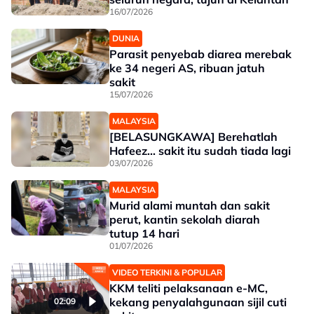
16/07/2026
DUNIA
Parasit penyebab diarea merebak
ke 34 negeri AS, ribuan jatuh
sakit
15/07/2026
MALAYSIA
[BELASUNGKAWA] Berehatlah
Hafeez... sakit itu sudah tiada lagi
03/07/2026
MALAYSIA
Murid alami muntah dan sakit
perut, kantin sekolah diarah
tutup 14 hari
01/07/2026
VIDEO TERKINI & POPULAR
KKM teliti pelaksanaan e-MC,
kekang penyalahgunaan sijil cuti
02:09