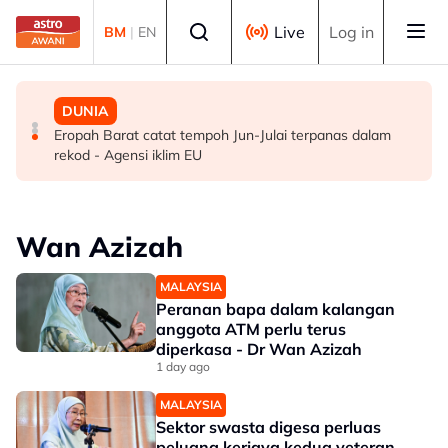
Skip to main content
Select language
Live
Log in
BM
|
EN
DUNIA
MALAYSIA
DUNIA
19 bangunan runtuh di Cali, Colombia akibat gempa
Berita tempatan pilihan sepanjang hari ini
Eropah Barat catat tempoh Jun-Julai terpanas dalam
bumi
rekod - Agensi iklim EU
Wan Azizah
MALAYSIA
Peranan bapa dalam kalangan
anggota ATM perlu terus
diperkasa - Dr Wan Azizah
1 day ago
MALAYSIA
Sektor swasta digesa perluas
peluang kerjaya kedua veteran