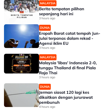
MALAYSIA
Berita tempatan pilihan
sepanjang hari ini
3 hours ago
DUNIA
Eropah Barat catat tempoh Jun-
Julai terpanas dalam rekod -
Agensi iklim EU
3 hours ago
MALAYSIA
Malaysia 'libas' Indonesia 2-0,
tunggu Thailand di final Piala
Raja Thai
3 hours ago
DUNIA
Jerman siasat 120 lagi kes
dikaitkan dengan jururawat
pembunuh
4 hours ago