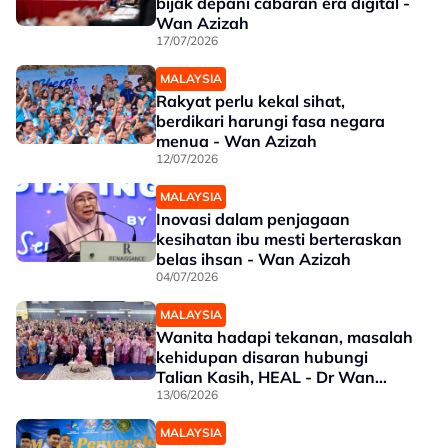
bijak depani cabaran era digital -
Wan Azizah
17/07/2026
MALAYSIA
Rakyat perlu kekal sihat,
berdikari harungi fasa negara
menua - Wan Azizah
12/07/2026
MALAYSIA
Inovasi dalam penjagaan
kesihatan ibu mesti berteraskan
belas ihsan - Wan Azizah
04/07/2026
MALAYSIA
Wanita hadapi tekanan, masalah
kehidupan disaran hubungi
Talian Kasih, HEAL - Dr Wan
Azizah
13/06/2026
MALAYSIA