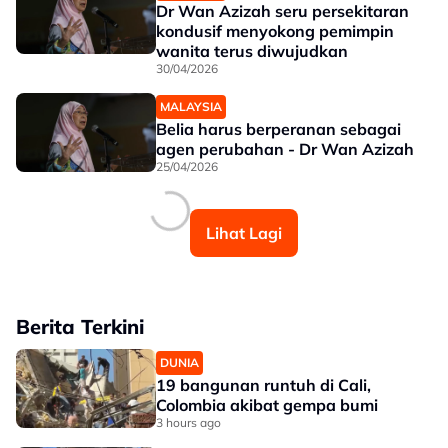
Dr Wan Azizah seru persekitaran
kondusif menyokong pemimpin
wanita terus diwujudkan
30/04/2026
MALAYSIA
Belia harus berperanan sebagai
agen perubahan - Dr Wan Azizah
25/04/2026
Lihat Lagi
Berita Terkini
DUNIA
19 bangunan runtuh di Cali,
Colombia akibat gempa bumi
3 hours ago