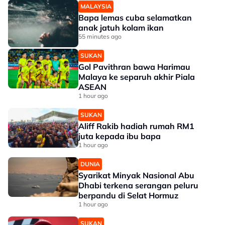
MALAYSIA
Bapa lemas cuba selamatkan
anak jatuh kolam ikan
55 minutes ago
SUKAN
Gol Pavithran bawa Harimau
Malaya ke separuh akhir Piala
ASEAN
1 hour ago
SUKAN
Aliff Rakib hadiah rumah RM1
juta kepada ibu bapa
1 hour ago
DUNIA
Syarikat Minyak Nasional Abu
Dhabi terkena serangan peluru
berpandu di Selat Hormuz
1 hour ago
SUKAN