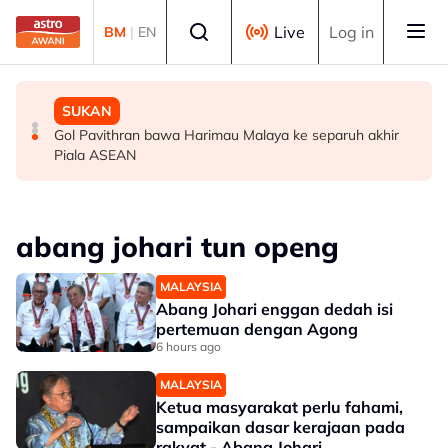
Skip to main content
Select language
Live
Log in
BM
|
EN
MALAYSIA
MALAYSIA
SUKAN
Berita tempatan pilihan sepanjang hari ini
Bapa lemas cuba selamatkan anak jatuh kolam ikan
Gol Pavithran bawa Harimau Malaya ke separuh akhir
Piala ASEAN
abang johari tun openg
MALAYSIA
Abang Johari enggan dedah isi
pertemuan dengan Agong
6 hours ago
MALAYSIA
Ketua masyarakat perlu fahami,
sampaikan dasar kerajaan pada
rakyat - Abang Johari