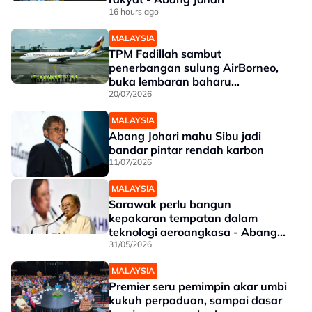
16 hours ago
MALAYSIA
TPM Fadillah sambut
penerbangan sulung AirBorneo,
buka lembaran baharu
penerbangan Sarawak
20/07/2026
MALAYSIA
Abang Johari mahu Sibu jadi
bandar pintar rendah karbon
11/07/2026
MALAYSIA
Sarawak perlu bangun
kepakaran tempatan dalam
teknologi aeroangkasa - Abang
Johari
31/05/2026
MALAYSIA
Premier seru pemimpin akar umbi
kukuh perpaduan, sampai dasar