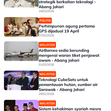
strategik berkaitan teknologi -
Abang Johari
16/02/2026
POLITIK
Perhimpunan agung pertama
GPS dijadual 19 April
07/02/2026
MALAYSIA
AirBorneo sedia berunding
mengenai waran tiket penjawat
awam - Abang Johari
01/02/2026
MALAYSIA
Teknologi CubeSats untuk
pemantauan hutan, sumber air
Sarawak - Abang Johari
28/01/2026
MALAYSIA
Sistem kehakiman syariah mesra