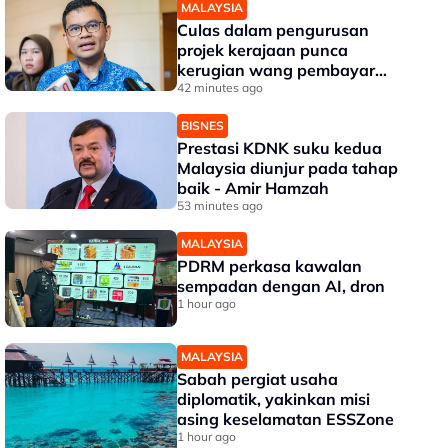
MALAYSIA
Culas dalam pengurusan
projek kerajaan punca
kerugian wang pembayar
cukai - Akmal
42 minutes ago
BISNES
Prestasi KDNK suku kedua
Malaysia diunjur pada tahap
baik - Amir Hamzah
53 minutes ago
MALAYSIA
PDRM perkasa kawalan
sempadan dengan AI, dron
1 hour ago
MALAYSIA
Sabah pergiat usaha
diplomatik, yakinkan misi
asing keselamatan ESSZone
1 hour ago