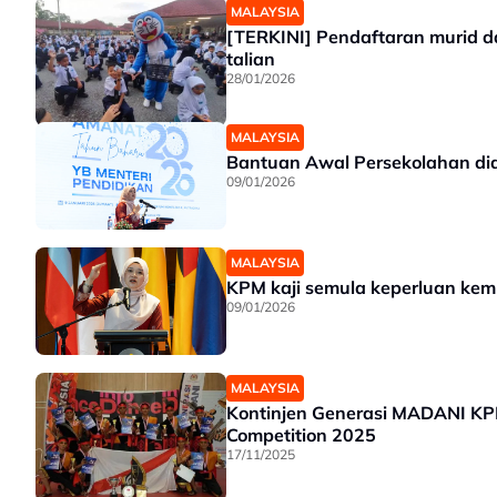
MALAYSIA
[TERKINI] Pendaftaran murid d
talian
28/01/2026
MALAYSIA
Bantuan Awal Persekolahan dia
09/01/2026
MALAYSIA
KPM kaji semula keperluan kem
09/01/2026
MALAYSIA
Kontinjen Generasi MADANI KPM
Competition 2025
17/11/2025