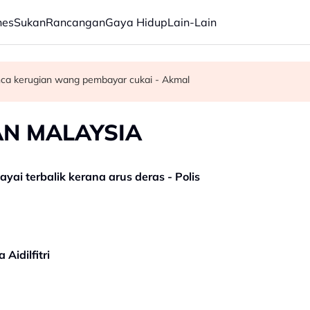
nes
Sukan
Rancangan
Gaya Hidup
Lain-Lain
ibugyo
A menjelang F1
nca kerugian wang pembayar cukai - Akmal
AN MALAYSIA
ayai terbalik kerana arus deras - Polis
Aidilfitri