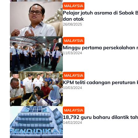
MALAYSIA
Pelajar jatuh asrama di Sabak 
dan otak
26/08/2025
MALAYSIA
Minggu pertama persekolahan m
11/03/2024
MALAYSIA
KPM teliti cadangan peraturan 
10/03/2024
MALAYSIA
18,792 guru baharu dilantik ta
14/02/2024