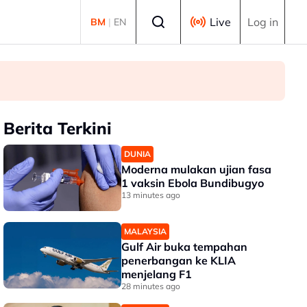
Select language
Live
Log in
BM
|
EN
Berita Terkini
DUNIA
Moderna mulakan ujian fasa
1 vaksin Ebola Bundibugyo
13 minutes ago
MALAYSIA
Gulf Air buka tempahan
penerbangan ke KLIA
menjelang F1
28 minutes ago