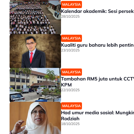
MALAYSIA
Kalendar akademik: Sesi perse
28/10/2025
MALAYSIA
Kualiti guru baharu lebih penti
23/10/2025
MALAYSIA
Tambahan RM5 juta untuk CCTV,
KPM
22/10/2025
MALAYSIA
Had umur media sosial: Mungkin
Rodziah
18/10/2025