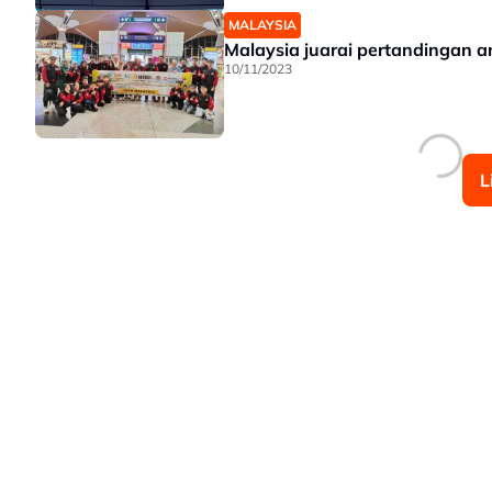
MALAYSIA
Malaysia juarai pertandingan 
10/11/2023
L