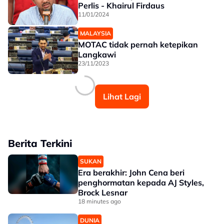
Perlis - Khairul Firdaus
11/01/2024
MALAYSIA
MOTAC tidak pernah ketepikan
Langkawi
23/11/2023
Lihat Lagi
Berita Terkini
SUKAN
Era berakhir: John Cena beri
penghormatan kepada AJ Styles,
Brock Lesnar
18 minutes ago
DUNIA