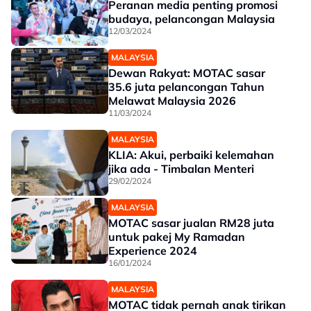
Peranan media penting promosi
budaya, pelancongan Malaysia
12/03/2024
MALAYSIA
Dewan Rakyat: MOTAC sasar
35.6 juta pelancongan Tahun
Melawat Malaysia 2026
11/03/2024
MALAYSIA
KLIA: Akui, perbaiki kelemahan
jika ada - Timbalan Menteri
29/02/2024
MALAYSIA
MOTAC sasar jualan RM28 juta
untuk pakej My Ramadan
Experience 2024
16/01/2024
MALAYSIA
MOTAC tidak pernah anak tirikan