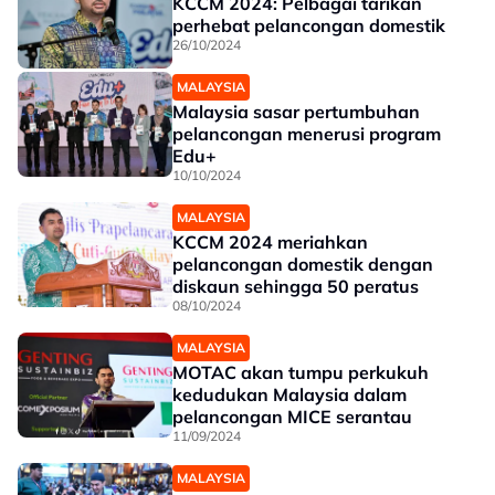
KCCM 2024: Pelbagai tarikan
perhebat pelancongan domestik
26/10/2024
MALAYSIA
Malaysia sasar pertumbuhan
pelancongan menerusi program
Edu+
10/10/2024
MALAYSIA
KCCM 2024 meriahkan
pelancongan domestik dengan
diskaun sehingga 50 peratus
08/10/2024
MALAYSIA
MOTAC akan tumpu perkukuh
kedudukan Malaysia dalam
pelancongan MICE serantau
11/09/2024
MALAYSIA