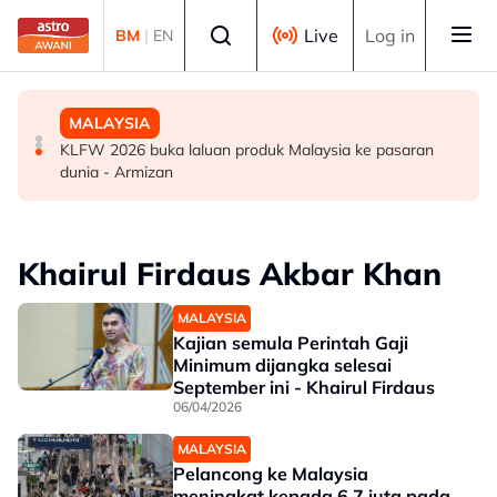
Skip to main content
Select language
Live
Log in
BM
|
EN
SUKAN
DUNIA
MALAYSIA
Era berakhir: John Cena beri penghormatan kepada AJ
Gelombang haba: Rakyat Britain tidur di dapur, ambil
KLFW 2026 buka laluan produk Malaysia ke pasaran
Styles, Brock Lesnar
cuti
dunia - Armizan
Khairul Firdaus Akbar Khan
MALAYSIA
Kajian semula Perintah Gaji
Minimum dijangka selesai
September ini - Khairul Firdaus
06/04/2026
MALAYSIA
Pelancong ke Malaysia
meningkat kepada 6.7 juta pada