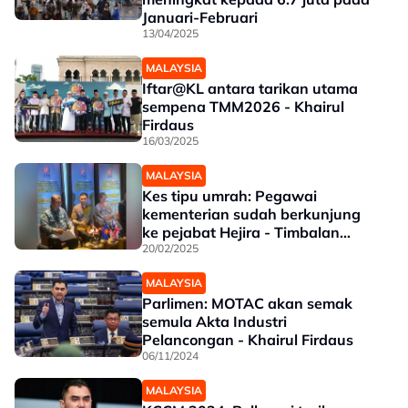
Januari-Februari
13/04/2025
MALAYSIA
Iftar@KL antara tarikan utama
sempena TMM2026 - Khairul
Firdaus
16/03/2025
MALAYSIA
Kes tipu umrah: Pegawai
kementerian sudah berkunjung
ke pejabat Hejira - Timbalan
Menteri MOTAC
20/02/2025
MALAYSIA
Parlimen: MOTAC akan semak
semula Akta Industri
Pelancongan - Khairul Firdaus
06/11/2024
MALAYSIA