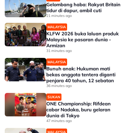
Gelombang haba: Rakyat Britain
tidur di dapur, ambil cuti
21 minutes ago
MALAYSIA
KLFW 2026 buka laluan produk
Malaysia ke pasaran dunia -
Armizan
31 minutes ago
MALAYSIA
Bunuh anak: Hukuman mati
bekas anggota tentera diganti
penjara 40 tahun, 12 sebatan
36 minutes ago
SUKAN
ONE Championship: Rifdean
cabar Nadaka, buru gelaran
dunia di Tokyo
47 minutes ago
MALAYSIA