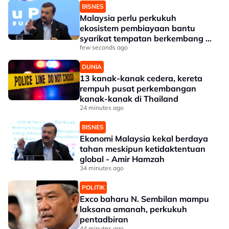
BISNES
Malaysia perlu perkukuh
ekosistem pembiayaan bantu
syarikat tempatan berkembang --
Amir Hamzah
few seconds ago
DUNIA
13 kanak-kanak cedera, kereta
rempuh pusat perkembangan
kanak-kanak di Thailand
24 minutes ago
BISNES
Ekonomi Malaysia kekal berdaya
tahan meskipun ketidaktentuan
global - Amir Hamzah
34 minutes ago
POLITIK
Exco baharu N. Sembilan mampu
laksana amanah, perkukuh
pentadbiran
44 minutes ago