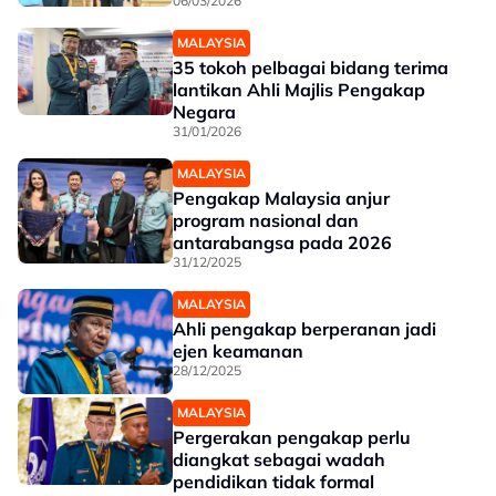
06/03/2026
MALAYSIA
35 tokoh pelbagai bidang terima
lantikan Ahli Majlis Pengakap
Negara
31/01/2026
MALAYSIA
Pengakap Malaysia anjur
program nasional dan
antarabangsa pada 2026
31/12/2025
MALAYSIA
Ahli pengakap berperanan jadi
ejen keamanan
28/12/2025
MALAYSIA
Pergerakan pengakap perlu
diangkat sebagai wadah
pendidikan tidak formal