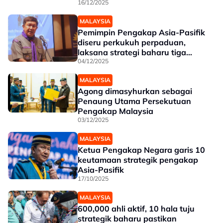
16/12/2025
MALAYSIA
Pemimpin Pengakap Asia-Pasifik
diseru perkukuh perpaduan,
laksana strategi baharu tiga
tahun
04/12/2025
MALAYSIA
Agong dimasyhurkan sebagai
Penaung Utama Persekutuan
Pengakap Malaysia
03/12/2025
MALAYSIA
Ketua Pengakap Negara garis 10
keutamaan strategik pengakap
Asia-Pasifik
17/10/2025
MALAYSIA
600,000 ahli aktif, 10 hala tuju
strategik baharu pastikan