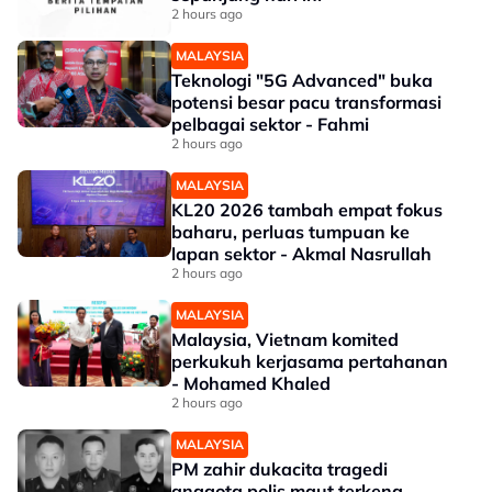
2 hours ago
MALAYSIA
Teknologi "5G Advanced" buka
potensi besar pacu transformasi
pelbagai sektor - Fahmi
2 hours ago
MALAYSIA
KL20 2026 tambah empat fokus
baharu, perluas tumpuan ke
lapan sektor - Akmal Nasrullah
2 hours ago
MALAYSIA
Malaysia, Vietnam komited
perkukuh kerjasama pertahanan
- Mohamed Khaled
2 hours ago
MALAYSIA
PM zahir dukacita tragedi
anggota polis maut terkena