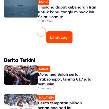
DUNIA
Thailand dapat kebenaran Iran
untuk kapal tangki minyak lalu
Selat Hormuz
25/03/2026
Lihat Lagi
Berita Terkini
SUKAN
Mohamed Salah sertai
Trabzonspor, terima €17 juta
semusim
1 hour ago
MALAYSIA
Berita tempatan pilihan
sepanjang hari ini