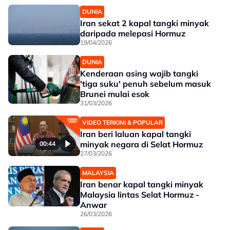
DUNIA
Iran sekat 2 kapal tangki minyak
daripada melepasi Hormuz
19/04/2026
DUNIA
Kenderaan asing wajib tangki
'tiga suku' penuh sebelum masuk
Brunei mulai esok
31/03/2026
VIDEO TERKINI & POPULAR
Iran beri laluan kapal tangki
minyak negara di Selat Hormuz
00:44
27/03/2026
MALAYSIA
Iran benar kapal tangki minyak
Malaysia lintas Selat Hormuz -
Anwar
26/03/2026