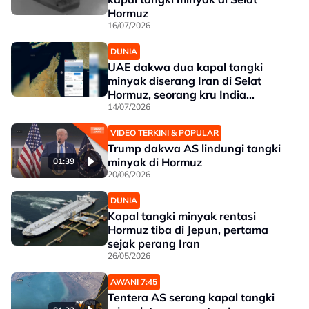
Hormuz
16/07/2026
DUNIA
UAE dakwa dua kapal tangki
minyak diserang Iran di Selat
Hormuz, seorang kru India
terkorban
14/07/2026
VIDEO TERKINI & POPULAR
Trump dakwa AS lindungi tangki
minyak di Hormuz
01:39
20/06/2026
DUNIA
Kapal tangki minyak rentasi
Hormuz tiba di Jepun, pertama
sejak perang Iran
26/05/2026
AWANI 7:45
Tentera AS serang kapal tangki