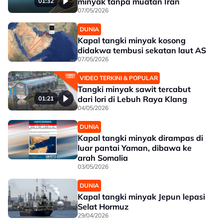
minyak tanpa muatan Iran
01:32
07/05/2026
DUNIA
Kapal tangki minyak kosong
didakwa tembusi sekatan laut AS
07/05/2026
VIDEO TERKINI & POPULAR
Tangki minyak sawit tercabut
dari lori di Lebuh Raya Klang
01:21
04/05/2026
DUNIA
Kapal tangki minyak dirampas di
luar pantai Yaman, dibawa ke
arah Somalia
03/05/2026
DUNIA
Kapal tangki minyak Jepun lepasi
Selat Hormuz
29/04/2026