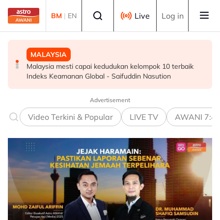
Skip to main content
Select language
Live
Log in
BM
|
EN
MALAYSIA
MALAYSIA
HIBURAN
Malaysia mesti capai kedudukan kelompok 10 terbaik
GALERI PETRONAS berpindah ke Ombak KLCC, dibuka
M. Nasir pilih Aliff Aziz, Melinda Dadew hidupkan kisah
Indeks Keamanan Global - Saifuddin Nasution
sepenuhnya menjelang penghujung 2027
Mansur & Liu
Advertisement
Video Terkini & Popular
LIVE TV
AWANI 7:4