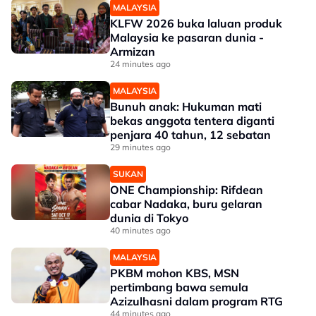
MALAYSIA
KLFW 2026 buka laluan produk
Malaysia ke pasaran dunia -
Armizan
24 minutes ago
MALAYSIA
Bunuh anak: Hukuman mati
bekas anggota tentera diganti
penjara 40 tahun, 12 sebatan
29 minutes ago
SUKAN
ONE Championship: Rifdean
cabar Nadaka, buru gelaran
dunia di Tokyo
40 minutes ago
MALAYSIA
PKBM mohon KBS, MSN
pertimbang bawa semula
Azizulhasni dalam program RTG
44 minutes ago