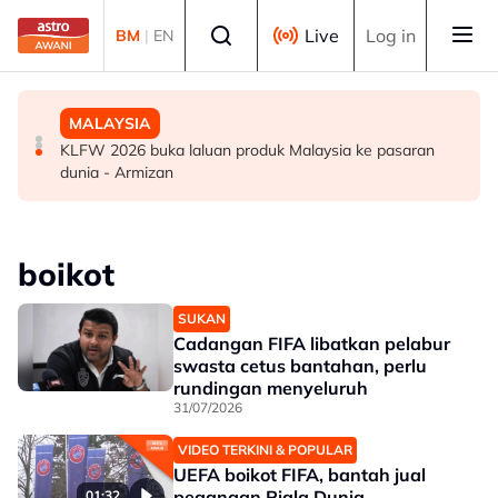
Skip to main content
Select language
Live
Log in
BM
|
EN
SUKAN
DUNIA
MALAYSIA
Era berakhir: John Cena beri penghormatan kepada AJ
Gelombang haba: Rakyat Britain tidur di dapur, ambil
KLFW 2026 buka laluan produk Malaysia ke pasaran
Styles, Brock Lesnar
cuti
dunia - Armizan
boikot
SUKAN
Cadangan FIFA libatkan pelabur
swasta cetus bantahan, perlu
rundingan menyeluruh
31/07/2026
VIDEO TERKINI & POPULAR
UEFA boikot FIFA, bantah jual
pegangan Piala Dunia
01:32