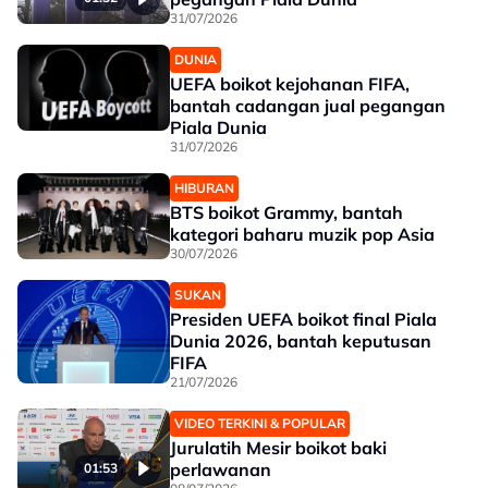
31/07/2026
DUNIA
UEFA boikot kejohanan FIFA,
bantah cadangan jual pegangan
Piala Dunia
31/07/2026
HIBURAN
BTS boikot Grammy, bantah
kategori baharu muzik pop Asia
30/07/2026
SUKAN
Presiden UEFA boikot final Piala
Dunia 2026, bantah keputusan
FIFA
21/07/2026
VIDEO TERKINI & POPULAR
Jurulatih Mesir boikot baki
perlawanan
01:53