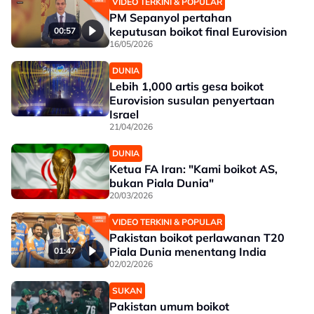
VIDEO TERKINI & POPULAR
PM Sepanyol pertahan
keputusan boikot final Eurovision
00:57
16/05/2026
DUNIA
Lebih 1,000 artis gesa boikot
Eurovision susulan penyertaan
Israel
21/04/2026
DUNIA
Ketua FA Iran: "Kami boikot AS,
bukan Piala Dunia"
20/03/2026
VIDEO TERKINI & POPULAR
Pakistan boikot perlawanan T20
Piala Dunia menentang India
01:47
02/02/2026
SUKAN
Pakistan umum boikot