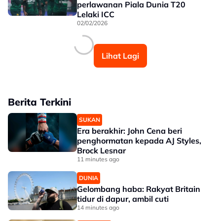
perlawanan Piala Dunia T20
Lelaki ICC
02/02/2026
Lihat Lagi
Berita Terkini
SUKAN
Era berakhir: John Cena beri
penghormatan kepada AJ Styles,
Brock Lesnar
11 minutes ago
DUNIA
Gelombang haba: Rakyat Britain
tidur di dapur, ambil cuti
14 minutes ago