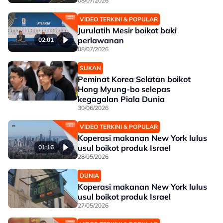
08/07/2026
VIDEO TERKINI & POPULAR
Jurulatih Mesir boikot baki
perlawanan
02:01
08/07/2026
SUKAN
Peminat Korea Selatan boikot
Hong Myung-bo selepas
kegagalan Piala Dunia
30/06/2026
VIDEO TERKINI & POPULAR
Koperasi makanan New York lulus
usul boikot produk Israel
01:16
28/05/2026
DUNIA
Koperasi makanan New York lulus
usul boikot produk Israel
27/05/2026