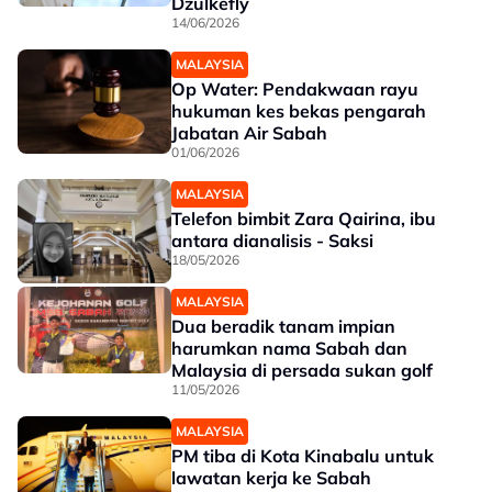
Dzulkefly
14/06/2026
MALAYSIA
Op Water: Pendakwaan rayu
hukuman kes bekas pengarah
Jabatan Air Sabah
01/06/2026
MALAYSIA
Telefon bimbit Zara Qairina, ibu
antara dianalisis - Saksi
18/05/2026
MALAYSIA
Dua beradik tanam impian
harumkan nama Sabah dan
Malaysia di persada sukan golf
11/05/2026
MALAYSIA
PM tiba di Kota Kinabalu untuk
lawatan kerja ke Sabah