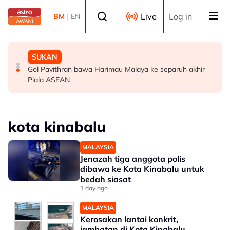
Skip to main content
Select language
Live
Log in
BM
|
EN
MALAYSIA
MALAYSIA
SUKAN
Berita tempatan pilihan sepanjang hari ini
Bapa lemas cuba selamatkan anak jatuh kolam ikan
Gol Pavithran bawa Harimau Malaya ke separuh akhir
Piala ASEAN
kota kinabalu
MALAYSIA
Jenazah tiga anggota polis
dibawa ke Kota Kinabalu untuk
bedah siasat
1 day ago
MALAYSIA
Kerosakan lantai konkrit,
jambatan di Kota Kinabalu