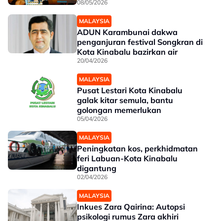
08/05/2026
MALAYSIA
ADUN Karambunai dakwa
penganjuran festival Songkran di
Kota Kinabalu bazirkan air
20/04/2026
MALAYSIA
Pusat Lestari Kota Kinabalu
galak kitar semula, bantu
golongan memerlukan
05/04/2026
MALAYSIA
Peningkatan kos, perkhidmatan
feri Labuan-Kota Kinabalu
digantung
02/04/2026
MALAYSIA
Inkues Zara Qairina: Autopsi
psikologi rumus Zara akhiri