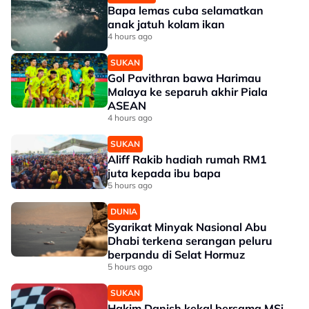
Bapa lemas cuba selamatkan
anak jatuh kolam ikan
4 hours ago
SUKAN
Gol Pavithran bawa Harimau
Malaya ke separuh akhir Piala
ASEAN
4 hours ago
SUKAN
Aliff Rakib hadiah rumah RM1
juta kepada ibu bapa
5 hours ago
DUNIA
Syarikat Minyak Nasional Abu
Dhabi terkena serangan peluru
berpandu di Selat Hormuz
5 hours ago
SUKAN
Hakim Danish kekal bersama MSi