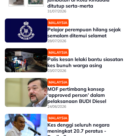
ditutup serta-merta
31/07/2026
MALAYSIA
Pelajar perempuan hilang sejak
semalam ditemui selamat
28/07/2026
MALAYSIA
Polis kesan lelaki bantu siasatan
kes bunuh warga asing
03/07/2026
MALAYSIA
MOF pertimbang konsep
‘approved person’ dalam
pelaksanaan BUDI Diesel
24/06/2026
MALAYSIA
Kes denggi seluruh negara
meningkat 20.7 peratus -