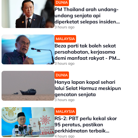
DUNIA
PM Thailand arah undang-
undang senjata api
diperketat selepas insiden
tembakan di sekolah
3 hours ago
MALAYSIA
Beza parti tak boleh sekat
persahabatan, kerjasama
demi manfaat rakyat - PM
Anwar
3 hours ago
DUNIA
Hanya lapan kapal sehari
lalui Selat Hormuz meskipun
gencatan senjata
3 hours ago
MALAYSIA
RS-2: PBT perlu kekal skor
95 peratus, pastikan
perkhidmatan terbaik
kepada rakyat - Amirudin
4 hours ago