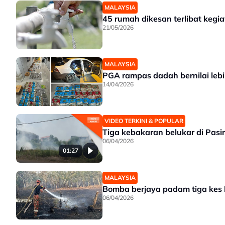
MALAYSIA
45 rumah dikesan terlibat kegiat
21/05/2026
MALAYSIA
PGA rampas dadah bernilai leb
14/04/2026
VIDEO TERKINI & POPULAR
Tiga kebakaran belukar di Pas
06/04/2026
01:27
MALAYSIA
Bomba berjaya padam tiga kes k
06/04/2026