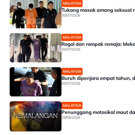
MALAYSIA
Tukang masak amang seksual r
30/07/2026
MALAYSIA
Rogol dan rompak remaja: Mekan
20/07/2026
MALAYSIA
Buruh dipenjara empat tahun, 
05/07/2026
MALAYSIA
Penunggang motosikal maut da
29/05/2026