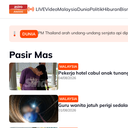
Skip to main content
LIVE
Video
Malaysia
Dunia
Politik
Hiburan
Bis
PM Thailand arah undang-undang senjata api dip
Berita tempatan pilihan sepanjang hari ini
Pengacara, ahli perniagaan ditahan bantu sia
MALAYSIA
MALAYSIA
DUNIA
Pasir Mas
MALAYSIA
Pekerja hotel cabul anak tunan
04/08/2026
MALAYSIA
Guru wanita jatuh perigi sedala
01/08/2026