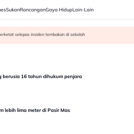
nes
Sukan
Rancangan
Gaya Hidup
Lain-Lain
erketat selepas insiden tembakan di sekolah
satan audio siar sentuh isu sensitiviti agama
g berusia 16 tahun dihukum penjara
m lebih lima meter di Pasir Mas