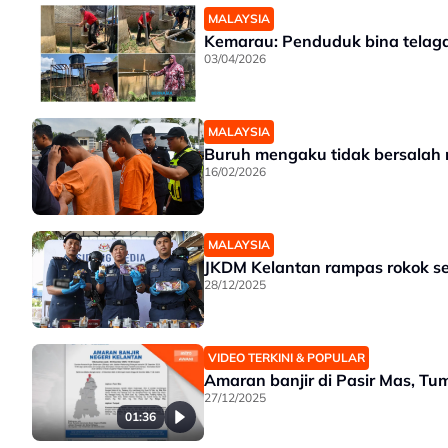
MALAYSIA
Kemarau: Penduduk bina telaga 
03/04/2026
MALAYSIA
Buruh mengaku tidak bersalah mi
16/02/2026
MALAYSIA
JKDM Kelantan rampas rokok se
28/12/2025
VIDEO TERKINI & POPULAR
Amaran banjir di Pasir Mas, Tu
27/12/2025
01:36