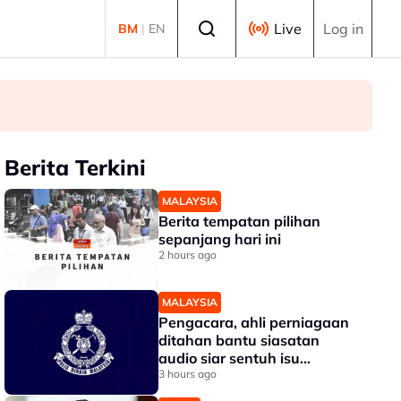
Select language
Live
Log in
BM
|
EN
Berita Terkini
MALAYSIA
Berita tempatan pilihan
sepanjang hari ini
2 hours ago
MALAYSIA
Pengacara, ahli perniagaan
ditahan bantu siasatan
audio siar sentuh isu
sensitiviti agama
3 hours ago