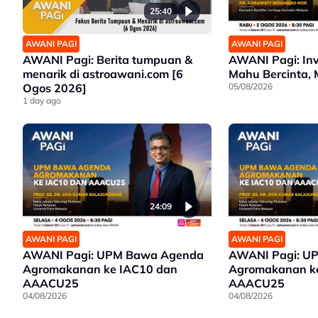
25:40
AWANI PAGI
AWANI PAGI
AWANI Pagi: Berita tumpuan &
AWANI Pagi: Invo
menarik di astroawani.com [6
Mahu Bercinta, 
Ogos 2026]
05/08/2026
1 day ago
24:09
AWANI PAGI
AWANI PAGI
AWANI Pagi: UPM Bawa Agenda
AWANI Pagi: U
Agromakanan ke IAC10 dan
Agromakanan k
AAACU25
AAACU25
04/08/2026
04/08/2026