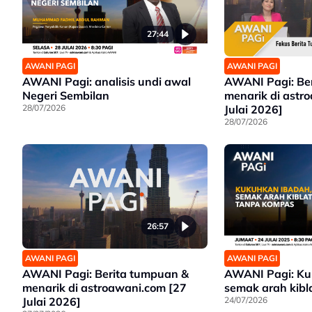
27:44
AWANI PAGI
AWANI PAGI
AWANI Pagi: analisis undi awal
AWANI Pagi: Be
Negeri Sembilan
menarik di astr
28/07/2026
Julai 2026]
28/07/2026
26:57
AWANI PAGI
AWANI PAGI
AWANI Pagi: Berita tumpuan &
AWANI Pagi: Ku
menarik di astroawani.com [27
semak arah kibl
Julai 2026]
24/07/2026