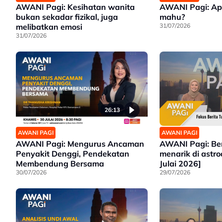
AWANI Pagi: Kesihatan wanita
AWANI Pagi: Ap
bukan sekadar fizikal, juga
mahu?
melibatkan emosi
31/07/2026
31/07/2026
26:13
AWANI PAGI
AWANI PAGI
AWANI Pagi: Mengurus Ancaman
AWANI Pagi: Be
Penyakit Denggi, Pendekatan
menarik di astr
Membendung Bersama
Julai 2026]
30/07/2026
29/07/2026