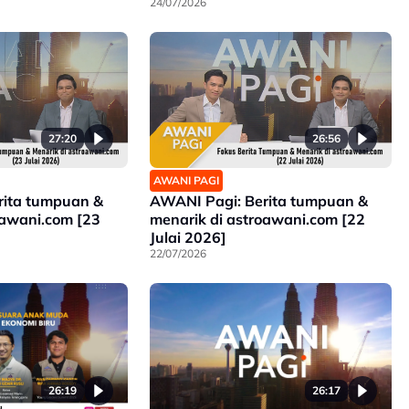
24/07/2026
27:20
26:56
AWANI PAGI
rita tumpuan &
AWANI Pagi: Berita tumpuan &
oawani.com [23
menarik di astroawani.com [22
Julai 2026]
22/07/2026
26:19
26:17