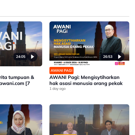
24:05
26:53
AWANI PAGI
rita tumpuan &
AWANI Pagi: Mengisytiharkan
oawani.com [7
hak asasi manusia orang pekak
1 day ago