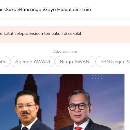
nes
Sukan
Rancangan
Gaya Hidup
Lain-Lain
erketat selepas insiden tembakan di sekolah
satan audio siar sentuh isu sensitiviti agama
Advertisement
45
Agenda AWANI
Niaga AWANI
PRN Negeri S