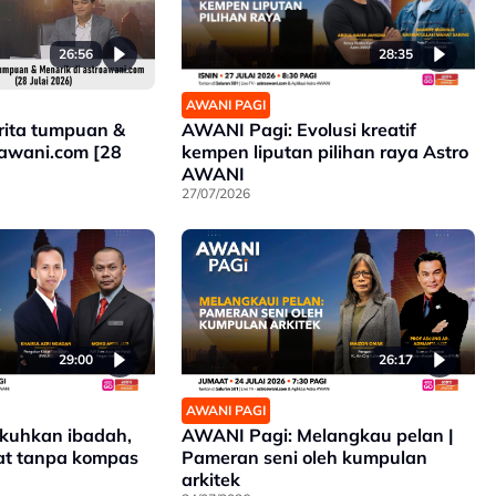
26:56
28:35
AWANI PAGI
rita tumpuan &
AWANI Pagi: Evolusi kreatif
oawani.com [28
kempen liputan pilihan raya Astro
AWANI
27/07/2026
29:00
26:17
AWANI PAGI
kuhkan ibadah,
AWANI Pagi: Melangkau pelan |
at tanpa kompas
Pameran seni oleh kumpulan
arkitek