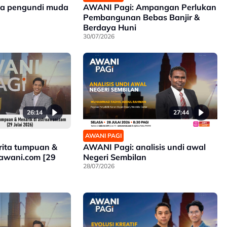
a pengundi muda
AWANI Pagi: Ampangan Perlukan
Pembangunan Bebas Banjir &
Berdaya Huni
30/07/2026
26:14
27:44
AWANI PAGI
rita tumpuan &
AWANI Pagi: analisis undi awal
oawani.com [29
Negeri Sembilan
28/07/2026