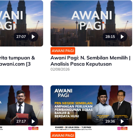
27:07
28:15
AWANI PAGI
rita tumpuan &
Awani Pagi: N. Sembilan Memilih |
oawani.com [3
Analisis Pasca Keputusan
02/08/2026
27:17
29:36
AWANI PAGI