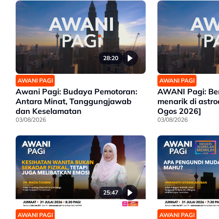
28:20
AWANI PAGI
AWANI PAGI
Awani Pagi: Budaya Pemotoran:
AWANI Pagi: Be
Antara Minat, Tanggungjawab
menarik di astr
dan Keselamatan
Ogos 2026]
03/08/2026
03/08/2026
25:47
AWANI PAGI
AWANI PAGI