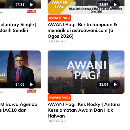
27:31
23:57
AWANI PAGI
luntary Single |
AWANI Pagi: Berita tumpuan &
Masih Sendiri
menarik di astroawani.com [5
Ogos 2026]
05/08/2026
24:09
23:54
AWANI PAGI
PM Bawa Agenda
AWANI Pagi: Kes Rocky | Antara
e IAC10 dan
Keselamatan Awam Dan Hak
Haiwan
04/08/2026