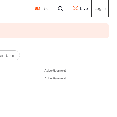
Select language
Live
Log in
BM
|
EN
embilan
Advertisement
Advertisement